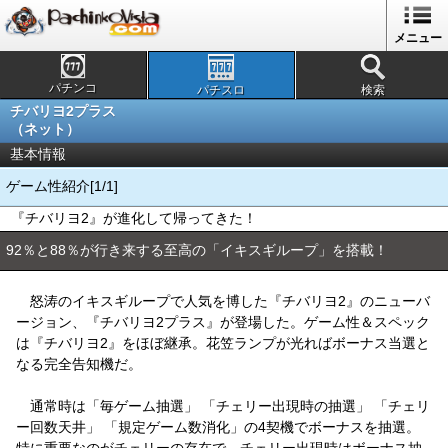
メニュー
パチンコ
パチスロ
検索
チバリヨ2プラス
（ネット）
基本情報
ゲーム性紹介[1/1]
『チバリヨ2』が進化して帰ってきた！
92％と88％が行き来する至高の「イキスギループ」を搭載！
怒涛のイキスギループで人気を博した『チバリヨ2』のニューバ
ージョン、『チバリヨ2プラス』が登場した。ゲーム性＆スペック
は『チバリヨ2』をほぼ継承。花笠ランプが光ればボーナス当選と
なる完全告知機だ。
通常時は「毎ゲーム抽選」 「チェリー出現時の抽選」 「チェリ
ー回数天井」 「規定ゲーム数消化」の4契機でボーナスを抽選。
特に重要なのがチェリーの存在で、チェリー出現時はボーナス抽