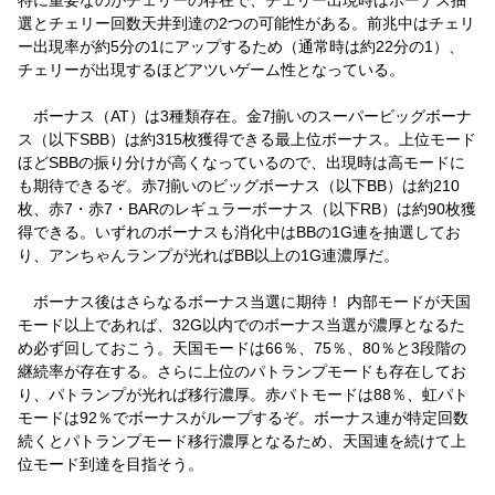
選とチェリー回数天井到達の2つの可能性がある。前兆中はチェリ
ー出現率が約5分の1にアップするため（通常時は約22分の1）、
チェリーが出現するほどアツいゲーム性となっている。
ボーナス（AT）は3種類存在。金7揃いのスーパービッグボーナ
ス（以下SBB）は約315枚獲得できる最上位ボーナス。上位モード
ほどSBBの振り分けが高くなっているので、出現時は高モードに
も期待できるぞ。赤7揃いのビッグボーナス（以下BB）は約210
枚、赤7・赤7・BARのレギュラーボーナス（以下RB）は約90枚獲
得できる。いずれのボーナスも消化中はBBの1G連を抽選してお
り、アンちゃんランプが光ればBB以上の1G連濃厚だ。
ボーナス後はさらなるボーナス当選に期待！ 内部モードが天国
モード以上であれば、32G以内でのボーナス当選が濃厚となるた
め必ず回しておこう。天国モードは66％、75％、80％と3段階の
継続率が存在する。さらに上位のパトランプモードも存在してお
り、パトランプが光れば移行濃厚。赤パトモードは88％、虹パト
モードは92％でボーナスがループするぞ。ボーナス連が特定回数
続くとパトランプモード移行濃厚となるため、天国連を続けて上
位モード到達を目指そう。