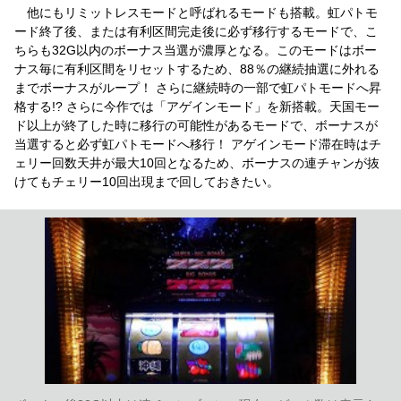
他にもリミットレスモードと呼ばれるモードも搭載。虹パトモ
ード終了後、または有利区間完走後に必ず移行するモードで、こ
ちらも32G以内のボーナス当選が濃厚となる。このモードはボー
ナス毎に有利区間をリセットするため、88％の継続抽選に外れる
までボーナスがループ！ さらに継続時の一部で虹パトモードへ昇
格する!? さらに今作では「アゲインモード」を新搭載。天国モー
ド以上が終了した時に移行の可能性があるモードで、ボーナスが
当選すると必ず虹パトモードへ移行！ アゲインモード滞在時はチ
ェリー回数天井が最大10回となるため、ボーナスの連チャンが抜
けてもチェリー10回出現まで回しておきたい。