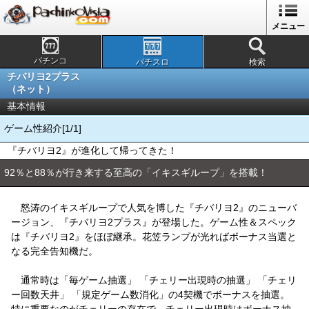
メニュー
パチンコ
パチスロ
検索
チバリヨ2プラス
（ネット）
基本情報
ゲーム性紹介[1/1]
『チバリヨ2』が進化して帰ってきた！
92％と88％が行き来する至高の「イキスギループ」を搭載！
怒涛のイキスギループで人気を博した『チバリヨ2』のニューバ
ージョン、『チバリヨ2プラス』が登場した。ゲーム性＆スペック
は『チバリヨ2』をほぼ継承。花笠ランプが光ればボーナス当選と
なる完全告知機だ。
通常時は「毎ゲーム抽選」 「チェリー出現時の抽選」 「チェリ
ー回数天井」 「規定ゲーム数消化」の4契機でボーナスを抽選。
特に重要なのがチェリーの存在で、チェリー出現時はボーナス抽