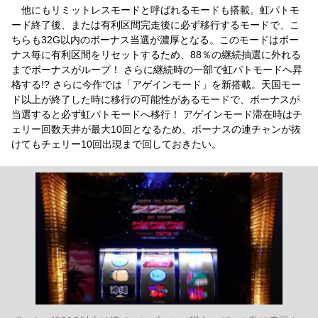
他にもリミットレスモードと呼ばれるモードも搭載。虹パトモ
ード終了後、または有利区間完走後に必ず移行するモードで、こ
ちらも32G以内のボーナス当選が濃厚となる。このモードはボー
ナス毎に有利区間をリセットするため、88％の継続抽選に外れる
までボーナスがループ！ さらに継続時の一部で虹パトモードへ昇
格する!? さらに今作では「アゲインモード」を新搭載。天国モー
ド以上が終了した時に移行の可能性があるモードで、ボーナスが
当選すると必ず虹パトモードへ移行！ アゲインモード滞在時はチ
ェリー回数天井が最大10回となるため、ボーナスの連チャンが抜
けてもチェリー10回出現まで回しておきたい。