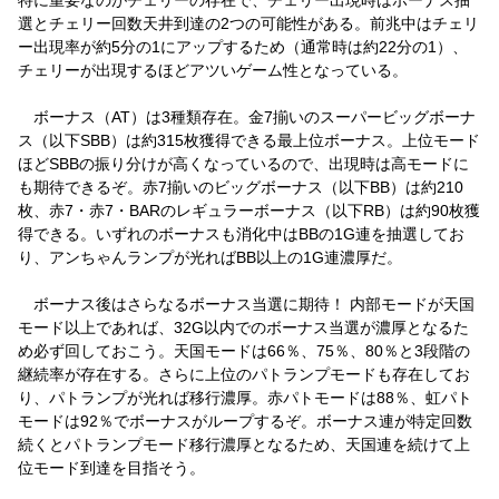
選とチェリー回数天井到達の2つの可能性がある。前兆中はチェリ
ー出現率が約5分の1にアップするため（通常時は約22分の1）、
チェリーが出現するほどアツいゲーム性となっている。
ボーナス（AT）は3種類存在。金7揃いのスーパービッグボーナ
ス（以下SBB）は約315枚獲得できる最上位ボーナス。上位モード
ほどSBBの振り分けが高くなっているので、出現時は高モードに
も期待できるぞ。赤7揃いのビッグボーナス（以下BB）は約210
枚、赤7・赤7・BARのレギュラーボーナス（以下RB）は約90枚獲
得できる。いずれのボーナスも消化中はBBの1G連を抽選してお
り、アンちゃんランプが光ればBB以上の1G連濃厚だ。
ボーナス後はさらなるボーナス当選に期待！ 内部モードが天国
モード以上であれば、32G以内でのボーナス当選が濃厚となるた
め必ず回しておこう。天国モードは66％、75％、80％と3段階の
継続率が存在する。さらに上位のパトランプモードも存在してお
り、パトランプが光れば移行濃厚。赤パトモードは88％、虹パト
モードは92％でボーナスがループするぞ。ボーナス連が特定回数
続くとパトランプモード移行濃厚となるため、天国連を続けて上
位モード到達を目指そう。