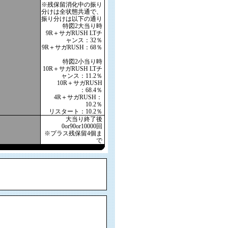
※残保留消化中の振り
分けは全状態共通で、
振り分けは以下の通り
特図2大当り時
9R＋サガRUSH LTチ
ャンス：32％
9R＋サガRUSH：68％
特図2小当り時
10R＋サガRUSH LTチ
ャンス：11.2％
10R＋サガRUSH
：68.4％
4R＋サガRUSH：
10.2％
リスタート：10.2％
大当り終了後
0or90or10000回
※プラス残保留4個ま
で