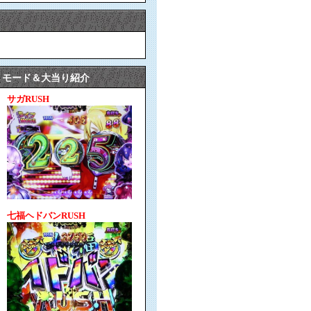
モード＆大当り紹介
サガRUSH
七福ヘドバンRUSH