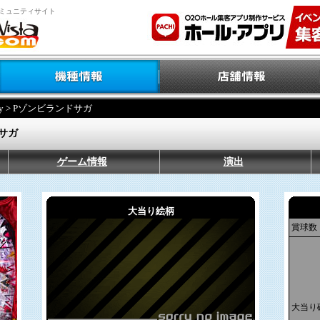
ミュニティサイト
y
> Pゾンビランドサガ
サガ
ゲーム情報
演出
大当り絵柄
賞球数
大当り