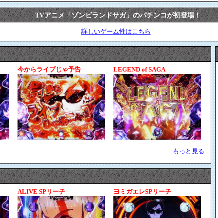
TVアニメ「ゾンビランドサガ」のパチンコが初登場！
詳しいゲーム性はこちら
今からライブじゃ予告
LEGEND of SAGA
もっと見る
ALIVE SPリーチ
ヨミガエレSPリーチ