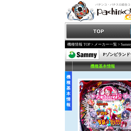
パチンコ・パチスロ総合コ
機種情報 TOP
>
メーカー一覧
>
Samm
Pゾンビランド
機種基本情報
機
種
基
本
情
報