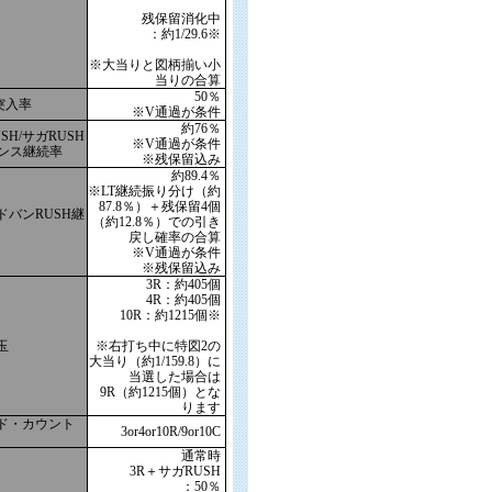
残保留消化中
：約1/29.6※
※大当りと図柄揃い小
当りの合算
50％
突入率
※V通過が条件
約76％
SH/サガRUSH
※V通過が条件
ャンス継続率
※残保留込み
約89.4％
※LT継続振り分け（約
87.8％）＋残保留4個
ドバンRUSH継
（約12.8％）での引き
戻し確率の合算
※V通過が条件
※残保留込み
3R：約405個
4R：約405個
10R：約1215個※
玉
※右打ち中に特図2の
大当り（約1/159.8）に
当選した場合は
9R（約1215個）とな
ります
ド・カウント
3or4or10R/9or10C
通常時
3R＋サガRUSH
：50％