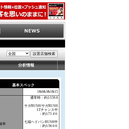
分析情報
基本スペック
1&6&3&1&15
通常時：約1/159.8
サガRUSH/サガRUSH
LTチャンス中
：約1/71.4※
七福ヘドバンRUSH中
確率
：約1/36.6※