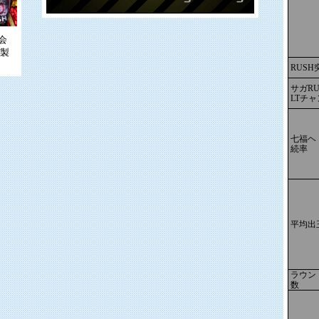
員会
ジ製
RUSH
サガRU
LTチ
七福ヘ
続率
平均出
ラウン
数