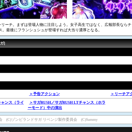
ンリーチ。まずは登場人物に注目しよう。女子高生ではなく、広報部長ならチ
ャンス。最後にフランシュシュが登場すれば大当り濃厚となる。
ガ]
＞予告アクション
＞リーチア
Tチャンス（ライ
＞サガRUSH／サガRUSH LTチャンス（ホラ
ーモード）中の演出
 (C)ゾンビランドサガ リベンジ製作委員会 (C)Sammy