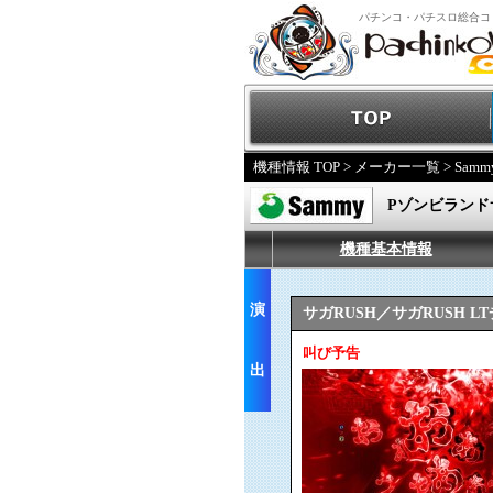
パチンコ・パチスロ総合コ
機種情報 TOP
>
メーカー一覧
>
Samm
Pゾンビランド
機種基本情報
演
サガRUSH／サガRUSH 
叫び予告
出