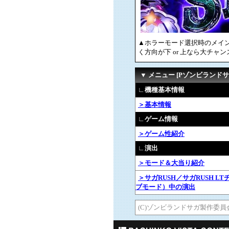
▲ホラーモード選択時のメイ
く方向が下 or 上なら大チ
▼ メニュー [Pゾンビランドサ
∟機種基本情報
＞基本情報
∟ゲーム情報
＞ゲーム性紹介
∟演出
＞モード＆大当り紹介
＞サガRUSH／サガRUSH L
ブモード）中の演出
(C)ゾンビランドサガ製作委員会