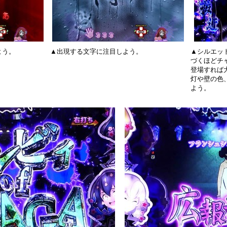
よう。
▲出現する文字に注目しよう。
▲シルエッ
づくほどチ
登場すれば
灯や壁の色
よう。