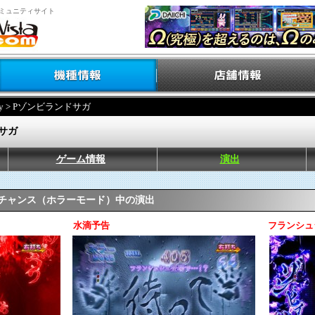
ミュニティサイト
y
> Pゾンビランドサガ
サガ
ゲーム情報
演出
LTチャンス（ホラーモード）中の演出
水滴予告
フランシュ