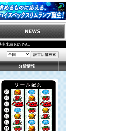
熱南米編 REVIVAL
分析情報