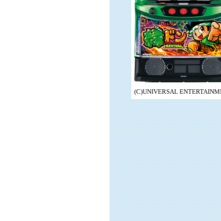
(C)UNIVERSAL ENTERTAIN