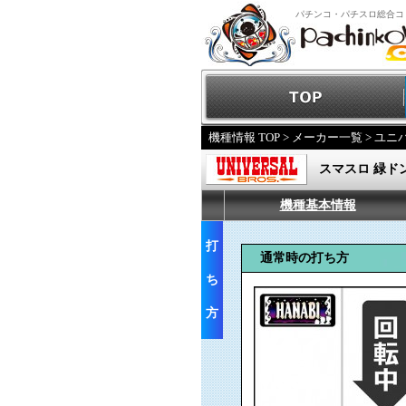
パチンコ・パチスロ総合コ
機種情報 TOP
>
メーカー一覧
>
ユニ
スマスロ 緑ドン 
機種基本情報
打
通常時の打ち方
ち
方