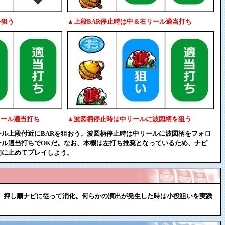
を狙う
▲上段BAR停止時は中＆右リール適当打ち
リール適当打ち
▲波図柄停止時は中リールに波図柄を狙う
ル上段付近にBARを狙おう。波図柄停止時は中リールに波図柄をフォロ
ール適当打ちでOKだ。なお、本機は左打ち推奨となっているため、ナビ
初に止めてプレイしよう。
は、押し順ナビに従って消化。何らかの演出が発生した時は小役狙いを実践