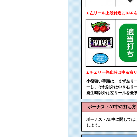
▲左リール上段付近にBAR
▲チェリー停止時は中＆右
小役狙い手順は、まず左リー
ーし、それ以外は中＆右リ
発生時以外は左リールを最
ボーナス・AT中の打ち方
ボーナス・AT中に関して
しよう。