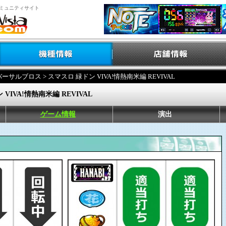
ミュニティサイト
バーサルブロス
> スマスロ 緑ドン VIVA!情熱南米編 REVIVAL
VIVA!情熱南米編 REVIVAL
ゲーム情報
演出