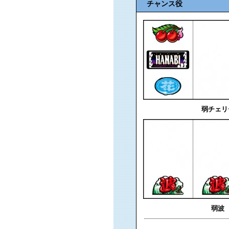
チャンス役
弱チェリ
弱波