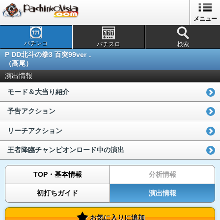
メニュー
パチンコ
パチスロ
検索
P DD北斗の拳3 百突99ver．
（高尾）
演出情報
モード＆大当り紹介
予告アクション
リーチアクション
王者降臨チャンピオンロード中の演出
TOP・基本情報
分析情報
初打ちガイド
演出情報
お気に入りに追加