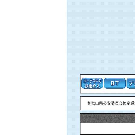
和歌山県公安委員会検定通過状