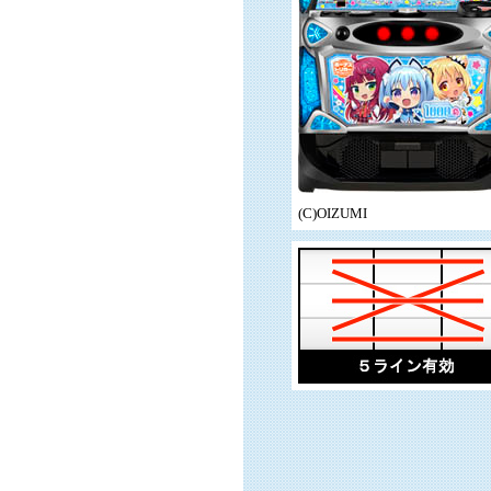
(C)OIZUMI