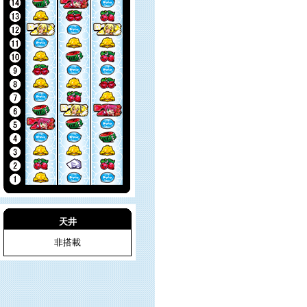
天井
非搭載