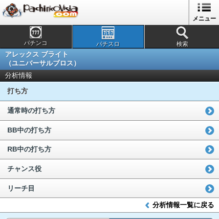
メニュー
パチンコ
パチスロ
検索
アレックス ブライト
（ユニバーサルブロス）
分析情報
打ち方
通常時の打ち方
BB中の打ち方
RB中の打ち方
チャンス役
リーチ目
分析情報一覧に戻る