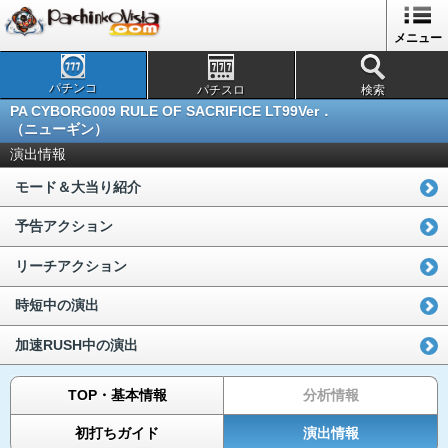
メニュー
パチンコ
パチスロ
検索
PA CYBORG009 RULE OF SACRIFICE LT99Ver．
（ニューギン）
演出情報
モード＆大当り紹介
予告アクション
リーチアクション
時短中の演出
加速RUSH中の演出
TOP・基本情報
分析情報
初打ちガイド
演出情報