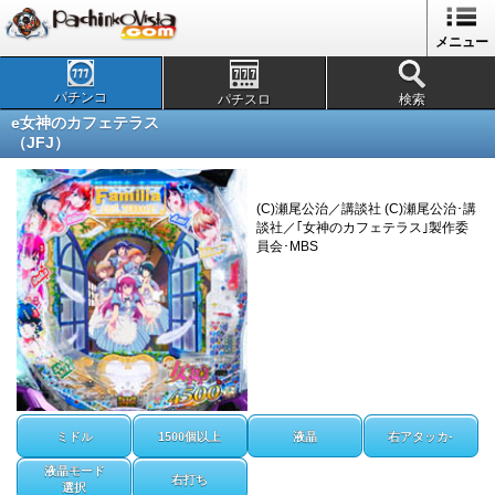
メニュー
パチンコ
パチスロ
検索
e女神のカフェテラス
（JFJ）
(C)瀬尾公治／講談社 (C)瀬尾公治･講
談社／｢女神のカフェテラス｣製作委
員会･MBS
ミドル
1500個以上
液晶
右アタッカ-
液晶モード
右打ち
選択