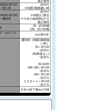
賞が条件
 HERO RUSH
約50％
T）突入率
※特図1図柄揃い時
約79％
 HERO RUSH
※特図2に限る
T）継続率
※小当り経由時はV入
賞が条件
2R：約300個
玉
10R：約1500個
ド・カウント
2or10R/10C
通常時（特図1図柄揃
い時）
2R＋RUSH
：約50％
2R(時短なし)
：約50％
RUSH中
10R×2回＋RUSH
：約50％
10R＋RUSH
：約35％
リスタート＋RUSH
：約15％
大当り終了後0or153回