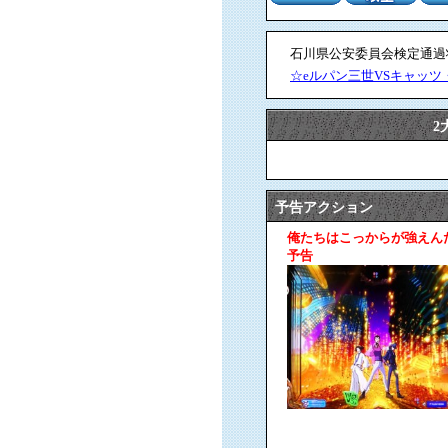
石川県公安委員会検定通過状況
☆eルパン三世VSキャッツ
2
予告アクション
俺たちはこっからが強えん
予告