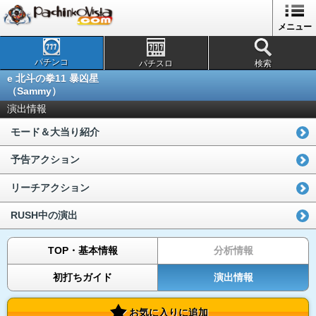
メニュー
パチンコ
パチスロ
検索
e 北斗の拳11 暴凶星
（Sammy）
演出情報
モード＆大当り紹介
予告アクション
リーチアクション
RUSH中の演出
TOP・基本情報
分析情報
初打ちガイド
演出情報
お気に入りに追加