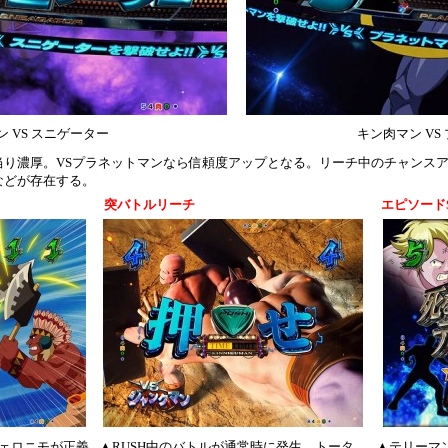
 VS スニゲーター
キン肉マン VS
当り濃厚。VSプラネットマンなら信頼度アップとなる。リーチ中のチャンス
などが存在する。
突バトルリーチ
エピソード
ェロニモが正義
▲RUSH中のバトルが通常時に発生。トータ
▲テリーマ