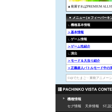
▲発展すればPREMIUM ALLS
▼ メニュー [ｅフィーバーキ
∟機種基本情報
＞基本情報
∟ゲーム情報
＞ゲーム性紹介
∟演出
＞モード＆大当り紹介
＞正義超人バトルモード中の
©ゆでたまご・東映アニメー
機種情報
セグ情報
天井情報
ST,