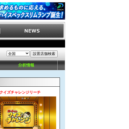
分析情報
クイズチャレンジリーチ