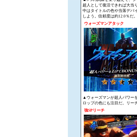
超人として復活できれば大当
中はタイトルの色や当落デバ
しよう。信頼度は約12.0％だ
ウォーズマンアタック
▲ウォーズマンが超人パワーを上
ロップの色にも注目だ。リー
強SPリーチ