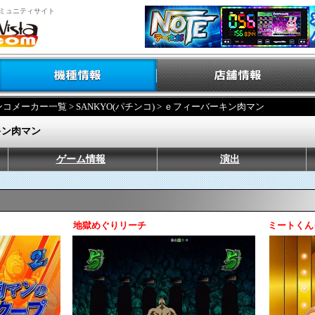
ミュニティサイト
ンコメーカー一覧
>
SANKYO(パチンコ)
> ｅフィーバーキン肉マン
キン肉マン
ゲーム情報
演出
地獄めぐりリーチ
ミートくん