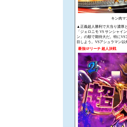
キン肉マン
▲正義超人勝利で大当り濃厚と
「ジェロニモ VS サンシャイン」
ン」の順で期待大だ。特にV
目しよう。VSアシュラマン以
最強SPリーチ 超人決戦