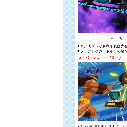
キン肉マン
▲キン肉マンが勝利すれば大
エフェクトやカットインの色
スーパーマンロードリーチ
▲3つの試練を乗り越えて、ジ