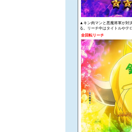
▲キン肉マンと悪魔将軍が対決
る。リーチ中はタイトルやテ
全回転リーチ