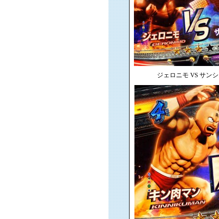
ジェロニモ VS サン