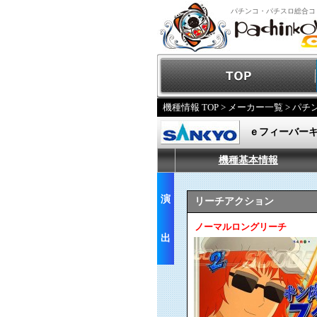
パチンコ・パチスロ総合コ
機種情報 TOP
>
メーカー一覧
>
パチ
ｅフィーバー
機種基本情報
演
リーチアクション
ノーマルロングリーチ
出