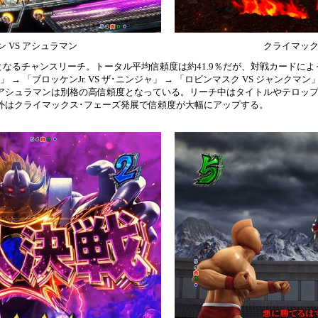
 VS アシュラマン
クライマック
なるチャンスリーチ。トータル平均信頼度は約41.9％だが、対戦カードに
 → 「ブロッケンJr. VS ザ･ニンジャ」 → 「ロビンマスク VS ジャンクマン
Sアシュラマンは別格の高信頼度となっている。リーチ中はタイトルやテロッ
外はクライマックス･フェーズ発展で信頼度が大幅にアップする。