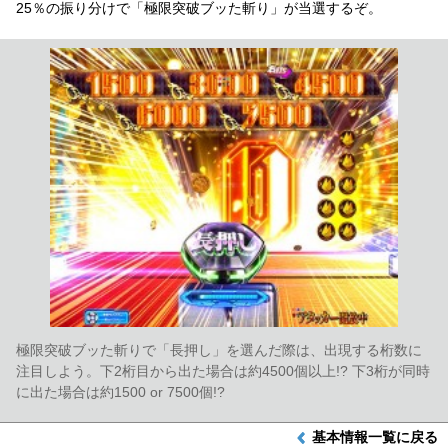
25％の振り分けで「極限突破ブッた斬り」が当選するぞ。
極限突破ブッた斬りで「長押し」を選んだ際は、出現する桁数に
注目しよう。下2桁目から出た場合は約4500個以上!? 下3桁が同時
に出た場合は約1500 or 7500個!?
基本情報一覧に戻る