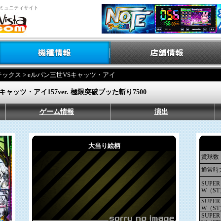
ミュニティサイト
テックス
> eルパン三世VSキャッツ・アイ
キャッツ・アイ157ver. 極限突破ブッた斬り7500
ゲーム情報
演出
大当り絵柄
賞球数
通常時
SUPER
W（S
SUPER
W（S
SUPER