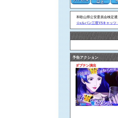
和歌山県公安委員会検定通過状
☆eルパン三世VSキャッツ
予告アクション
ダブテン演出