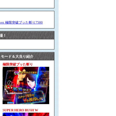
er. 極限突破ブッた斬り7500
場！
モード＆大当り紹介
極限突破ブッた斬り
SUPER HERO RUSH W