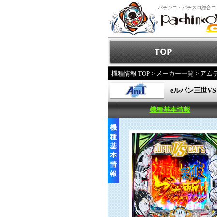
パチンコ・パチスロ総合コ
機種情報 TOP
>
メーカー一覧
>
アム
eルパン三世VS
機種基本情報
機
種
基
本
情
報