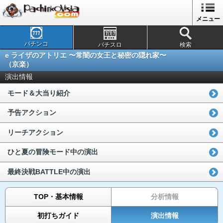
メニュー
パチンコ
パチスロ
検索
e ライザのアトリエ 〜常闇の女王と秘密の隠れ家〜
（京楽）
演出情報
モード＆大当り紹介
予告アクション
リーチアクション
ひと夏の冒険モード中の演出
最終決戦BATTLE中の演出
TOP・基本情報
分析情報
初打ちガイド
演出情報