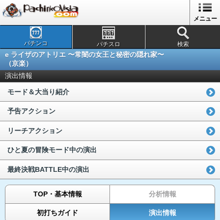
メニュー
パチンコ
パチスロ
検索
e ライザのアトリエ 〜常闇の女王と秘密の隠れ家〜
（京楽）
演出情報
モード＆大当り紹介
予告アクション
リーチアクション
ひと夏の冒険モード中の演出
最終決戦BATTLE中の演出
TOP・基本情報
分析情報
初打ちガイド
演出情報