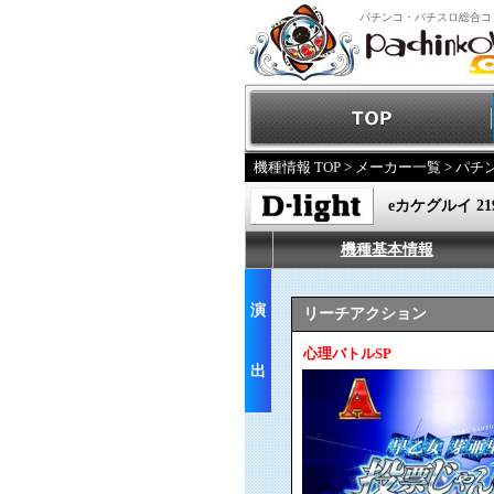
パチンコ・パチスロ総合コ
機種情報 TOP
>
メーカー一覧
>
パチ
eカケグルイ 219
機種基本情報
演
リーチアクション
心理バトルSP
出