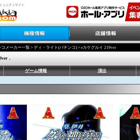
ミュニティサイト
ンコメーカー一覧
>
ディ・ライト(パチンコ)
> eカケグルイ 219ver
ver．
ゲーム情報
演出