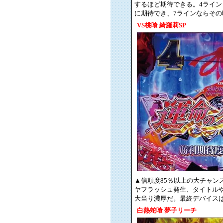
するほど期待できる。4ライン →
に期待でき、7ラインならそ
VS桃喰 綺羅莉SP
▲信頼度85％以上の大チャン
ヤフラッシュ発生、タイトルや
大当り濃厚だ。最終デバイス
白熱蛇喰 夢子リーチ