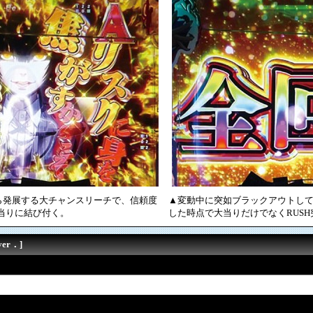
ら発展する大チャンスリーチで、信頼度
▲変動中に突如ブラックアウトして
大当りに結び付く。
した時点で大当りだけでなくRUSH
er．]