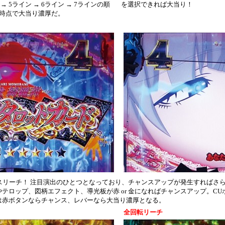
 5ライン → 6ライン → 7ラインの順
を選択できれば大当り！
の時点で大当り濃厚だ。
スリーチ！ 注目演出のひとつとなっており、チャンスアップが発生すればさ
テロップ、図柄エフェクト、導光板が赤 or 金になればチャンスアップ。C
は赤ボタンならチャンス、レバーなら大当り濃厚となる。
全回転リーチ