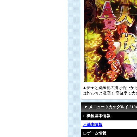
▲夢子と綺羅莉の掛け合いか
は約95％と激高！ 高確率で
▼ メニュー [eカケグルイ 219v
∟機種基本情報
＞基本情報
∟ゲーム情報