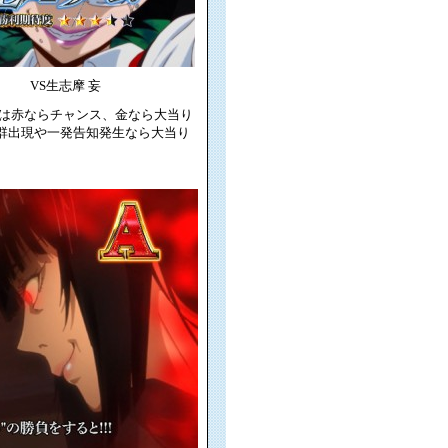
VS生志摩 妄
は赤ならチャンス、金なら大当り
群出現や一発告知発生なら大当り