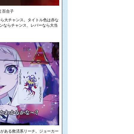
院 百合子
なら大チャンス。タイトル色は赤な
ンならチャンス、レバーなら大当
性がある救済系リーチ。ジョーカー