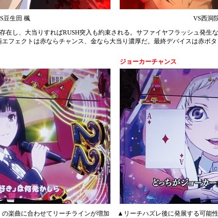
VS豆生田 楓
VS西洞
類存在し、大当りすればRUSH突入も約束される。サファイヤフラッシュ発生
柄エフェクトは赤ならチャンス、金なら大当り濃厚だ。最終デバイスは赤ボタ
ジョーカーチャンス
」の楽曲に合わせてリーチラインが増加
▲リーチハズレ後に発展する可能