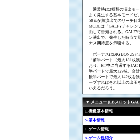
通常時は3種類の演出モー
よく発生する基本モードだ
50％が無演出でのリーチ
MODEは「GALFYチャ
由して告知される。GALF
ン演出で、発生した時点で期
ナス期待度を示唆する。
ボーナスはBIG BONUSとR
「前半パート（最大181枚獲得
おり、BT中に当選するJAC
半パートで最大129枚、合計
後半パートで最大142枚を
ープすればそれ以上の出玉
いえるだろう。
▼ メニュー [LBスロットGAL
∟機種基本情報
＞基本情報
∟ゲーム情報
＞ゲーム性紹介