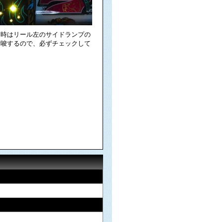
了時はリール左のサイドランプの
示唆するので、必ずチェックして