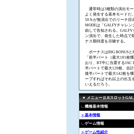
通常時は3種類の演出モー
よく発生する基本モードだ
50％が無演出でのリーチ
MODEは「GALFYチャ
由して告知される。GALF
ン演出で、発生した時点で期
ナス期待度を示唆する。
ボーナスはBIG BONUSとR
「前半パート（最大181枚獲得
おり、BT中に当選するJAC
半パートで最大129枚、合計
後半パートで最大142枚を
ープすればそれ以上の出玉
いえるだろう。
▼ メニュー [LBスロットGAL
∟機種基本情報
＞基本情報
∟ゲーム情報
＞ゲーム性紹介