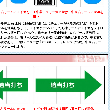
＆右リールにスイカを
▲中段チェリー停止時は、中＆右リールにBARを
狙う
枠上 or 上段に19番のBAR（上にチェリーがある方のBAR）を狙お
ールを適当打ちして、スイカがテンパイしたら中リールにスイカをフォロ
中リール適当打ちでOKだ。角チェリー停止時は中＆右リール適当打ち。
止した場合は、右リールにスイカを取りこぼす箇所があるので、中＆右リ
要がある。中段チェリーは主にGALFYチャレンジで出現。中＆右リー
をフォローしよう。
左リールに≪GALF
▲ビタ押し成功後は順押し適当打ちで消化