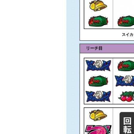
スイカ
リーチ目