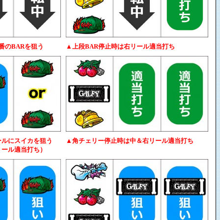
9番のBARを狙う
▲上段BAR停止時は右リール適当打ち
ールにスイカを狙う
▲角チェリー停止時は中＆右リール適当打ち
リール適当打ち）