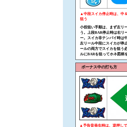
▲中段スイカ停止時は、中
狙う
小役狙い手順は、まず左リール
う。上段BAR停止時は右リ
ー。スイカ非テンパイ時は
左リール中段にスイカが停
ールの両方でスイカを狙う必
ルにBARを狙ってホネ図柄
ボーナス中の打ち方
▲予告音発生時は、逆押しで