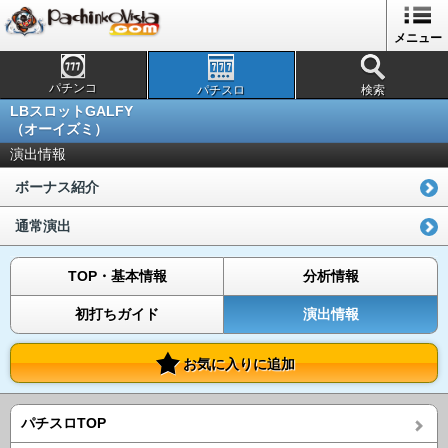
メニュー
パチンコ
パチスロ
検索
LBスロットGALFY
（オーイズミ）
演出情報
ボーナス紹介
通常演出
TOP・基本情報
分析情報
初打ちガイド
演出情報
お気に入りに追加
パチスロTOP