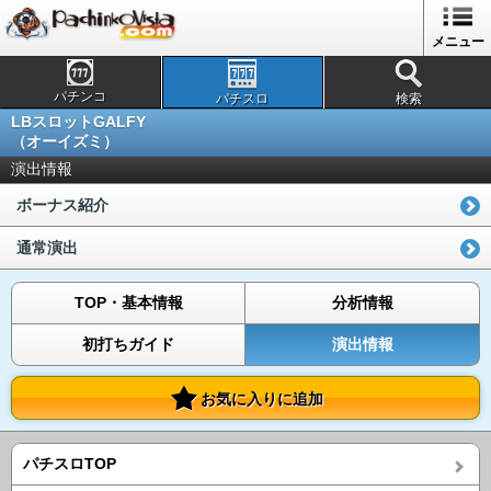
メニュー
パチンコ
パチスロ
検索
LBスロットGALFY
（オーイズミ）
演出情報
ボーナス紹介
通常演出
TOP・基本情報
分析情報
初打ちガイド
演出情報
お気に入りに追加
パチスロTOP