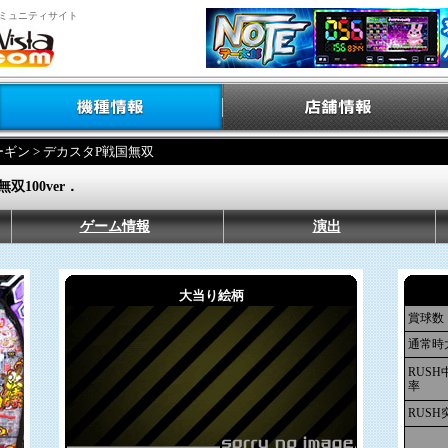
ミュニティサイト
ーギン
> デカスタP戦国無双
双100ver．
ゲーム情報
演出
大当り絵柄
賞球数
通常時
RUS
率
RUSH