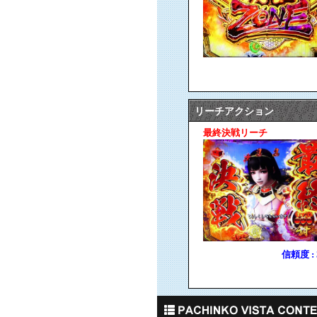
リーチアクション
最終決戦リーチ
信頼度 : 