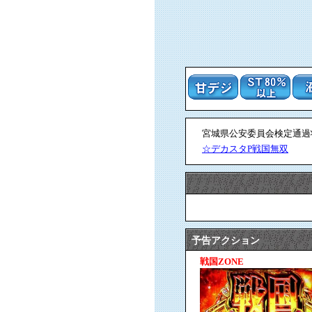
宮城県公安委員会検定通過状況
☆デカスタP戦国無双
予告アクション
戦国ZONE