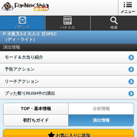
メニュー
パチンコ
パチスロ
検索
P 犬夜叉3.0 大入り 甘SPEC
（ディ・ライト）
演出情報
モード＆大当り紹介
予告アクション
リーチアクション
ブッた斬りRUSH中の演出
TOP・基本情報
分析情報
初打ちガイド
演出情報
お気に入りに追加