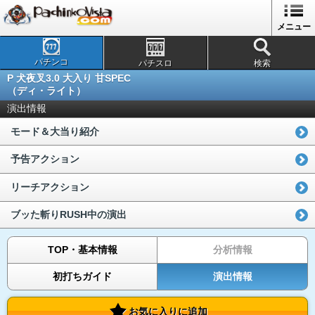
メニュー
パチンコ
パチスロ
検索
P 犬夜叉3.0 大入り 甘SPEC
（ディ・ライト）
演出情報
モード＆大当り紹介
予告アクション
リーチアクション
ブッた斬りRUSH中の演出
TOP・基本情報
分析情報
初打ちガイド
演出情報
お気に入りに追加