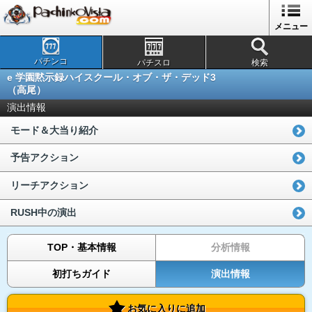
メニュー
パチンコ
パチスロ
検索
e 学園黙示録ハイスクール・オブ・ザ・デッド3
（高尾）
演出情報
モード＆大当り紹介
予告アクション
リーチアクション
RUSH中の演出
TOP・基本情報
分析情報
初打ちガイド
演出情報
お気に入りに追加