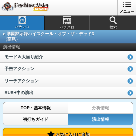
メニュー
パチンコ
パチスロ
検索
e 学園黙示録ハイスクール・オブ・ザ・デッド3
（高尾）
演出情報
モード＆大当り紹介
予告アクション
リーチアクション
RUSH中の演出
TOP・基本情報
分析情報
初打ちガイド
演出情報
お気に入りに追加