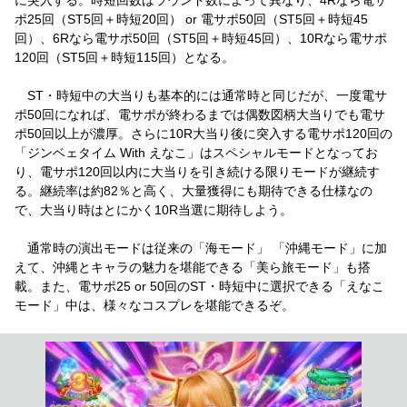
ポ25回（ST5回＋時短20回） or 電サポ50回（ST5回＋時短45
回）、6Rなら電サポ50回（ST5回＋時短45回）、10Rなら電サポ
120回（ST5回＋時短115回）となる。
ST・時短中の大当りも基本的には通常時と同じだが、一度電サ
ポ50回になれば、電サポが終わるまでは偶数図柄大当りでも電サ
ポ50回以上が濃厚。さらに10R大当り後に突入する電サポ120回の
「ジンベェタイム With えなこ」はスペシャルモードとなってお
り、電サポ120回以内に大当りを引き続ける限りモードが継続す
る。継続率は約82％と高く、大量獲得にも期待できる仕様なの
で、大当り時はとにかく10R当選に期待しよう。
通常時の演出モードは従来の「海モード」 「沖縄モード」に加
えて、沖縄とキャラの魅力を堪能できる「美ら旅モード」も搭
載。また、電サポ25 or 50回のST・時短中に選択できる「えなこ
モード」中は、様々なコスプレを堪能できるぞ。