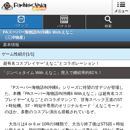
メニュー
パチンコ
パチスロ
検索
PAスーパー海物語IN沖縄6 Withえなこ
（三洋物産）
基本情報
ゲーム性紹介[1/1]
超有名コスプレイヤー”えなこ”とコラボレーション！
「ジンベェタイム With えなこ」突入で継続率約82％！
『Pスーパー海物語IN沖縄6』シリーズに待望の甘デジが登場し
た。本機『PAスーパー海物語IN沖縄6 Withえなこ』は超有名コス
プレイヤー“えなこ”とのコラボマシンで、甘海スペック王道のST
＋時短機。ST・時短中専用のオリジナルモード「えなこモード」
のほか、多数のコスプレ演出も搭載されているぞ。
大当りは4 or 6 or 10Rの3種類で、大当り終了後はST5回＋時短
に突入する。時短回数はラウンド数によって異なり、4Rなら電サ