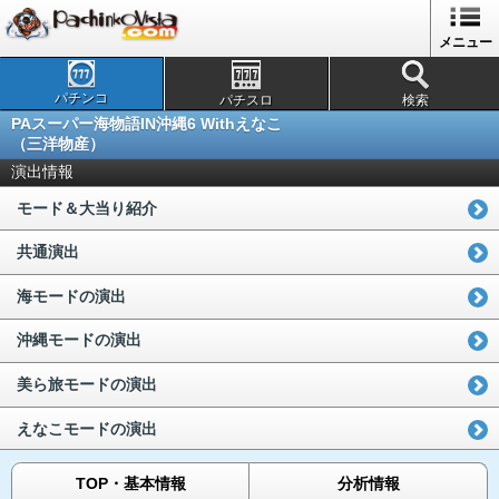
メニュー
パチンコ
パチスロ
検索
PAスーパー海物語IN沖縄6 Withえなこ
（三洋物産）
演出情報
モード＆大当り紹介
共通演出
海モードの演出
沖縄モードの演出
美ら旅モードの演出
えなこモードの演出
TOP・基本情報
分析情報