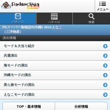
メニュー
パチンコ
パチスロ
検索
PAスーパー海物語IN沖縄6 Withえなこ
（三洋物産）
演出情報
モード＆大当り紹介
共通演出
海モードの演出
沖縄モードの演出
美ら旅モードの演出
えなこモードの演出
TOP・基本情報
分析情報