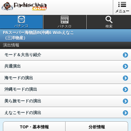
メニュー
パチンコ
パチスロ
検索
PAスーパー海物語IN沖縄6 Withえなこ
（三洋物産）
演出情報
モード＆大当り紹介
共通演出
海モードの演出
沖縄モードの演出
美ら旅モードの演出
えなこモードの演出
TOP・基本情報
分析情報