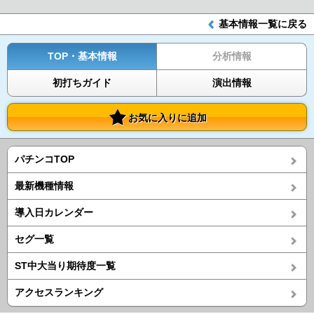
基本情報一覧に戻る
TOP・基本情報
分析情報
初打ちガイド
演出情報
お気に入りに追加
パチンコTOP
最新機種情報
導入日カレンダー
セグ一覧
ST中大当り期待度一覧
アクセスランキング