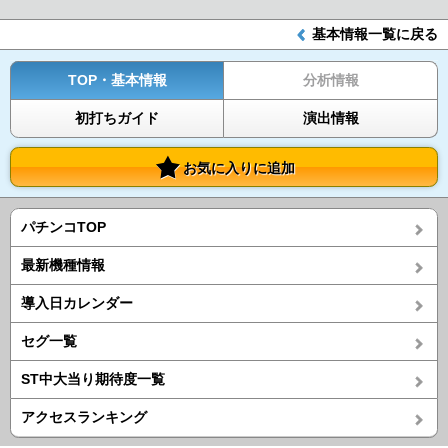
基本情報一覧に戻る
TOP・基本情報
分析情報
初打ちガイド
演出情報
お気に入りに追加
パチンコTOP
最新機種情報
導入日カレンダー
セグ一覧
ST中大当り期待度一覧
アクセスランキング