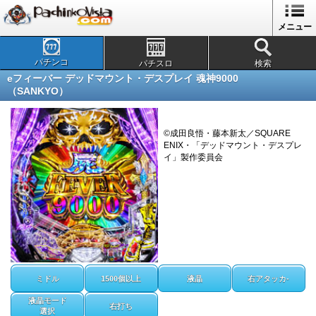
メニュー
パチンコ
パチスロ
検索
eフィーバー デッドマウント・デスプレイ 魂神9000
（SANKYO）
©成田良悟・藤本新太／SQUARE
ENIX・「デッドマウント・デスプレ
イ」製作委員会
ミドル
1500個以上
液晶
右アタッカ-
液晶モード
右打ち
選択