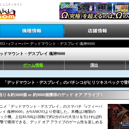
ミュニティサイト
YO
> eフィーバー デッドマウント・デスプレイ 魂神9000
ッドマウント・デスプレイ 魂神9000
ゲーム情報
演出
「デッドマウント・デスプレイ」のパチンコがヒリツキスペックで登
＆約3000個 or 約9000個獲得のデッド オア アライブ！
アニメ「デッドマウント・デスプレイ」のスマパチ『eフィーバ
イ 魂神9000』がSANKYOより登場した。本機は2種類の
ペック機。上位RUSHは1回転で約2分の1の大当りを引ければ約
出玉を一撃で獲得できる、デッド オア アライブのゲーム性を楽しめる