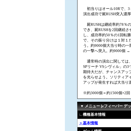
初当りはオール10Rで、3 o
演出成功で屍RUSH突入濃
屍RUSHは継続率約78％の
でき、屍RUSHを2回継続
し、成功率約50％の1回転勝負
で、その振り分けは１対１
う。約9000個大当り時の一
の一撃へ突入。約9000個 
通常時の演出に関しては、「
SPリーチ VSシヴィル」の
期待大だが、チャンスアッ
を光らせよう。ソリティア
アップが発生すれば大当り
※約3000個＝約1500個×2
▼ メニュー [eフィーバー デ
∟機種基本情報
＞基本情報