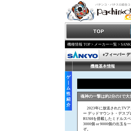
パチンコ・パチスロ総合コ
機種情報 TOP
>
メーカー一覧
>
SANK
eフィーバー デ
機種基本情報
ゲ
｜
ム
性
魂神の一撃は約2分の1で大当り
紹
介
2023年に放送されたTV
ー デッドマウント・デスプレ
RUSHを搭載したミドルス
3000個 or 9000個の
ぞ。