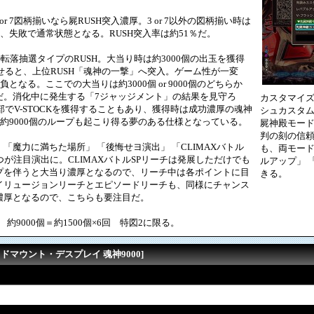
r 7図柄揃いなら屍RUSH突入濃厚。3 or 7以外の図柄揃い時は
厚、失敗で通常状態となる。RUSH突入率は約51％だ。
転落抽選タイプのRUSH。大当り時は約3000個の出玉を獲得
させると、上位RUSH「魂神の一撃」へ突入。ゲーム性が一変
となる。ここでの大当りは約3000個 or 9000個のどちらか
だ。消化中に発生する「7ジャッジメント」の結果を見守ろ
カスタマイ
部でV-STOCKを獲得することもあり、獲得時は成功濃厚の魂神
シュカスタ
→ 約9000個のループも起こり得る夢のある仕様となっている。
屍神殿モー
判の刻の信
魔力に満ちた場所」 「後悔せヨ演出」 「CLIMAXバトル
も、両モー
3つが注目演出に。CLIMAXバトルSPリーチは発展しただけでも
ルアップ」 
プを伴うと大当り濃厚となるので、リーチ中は各ポイントに目
きる。
イリュージョンリーチとエピソードリーチも、同様にチャンス
濃厚となるので、こちらも要注目だ。
回 約9000個＝約1500個×6回 特図2に限る。
ッドマウント・デスプレイ 魂神9000]