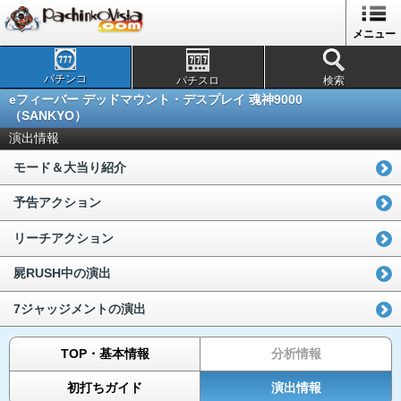
メニュー
パチンコ
パチスロ
検索
eフィーバー デッドマウント・デスプレイ 魂神9000
（SANKYO）
演出情報
モード＆大当り紹介
予告アクション
リーチアクション
屍RUSH中の演出
7ジャッジメントの演出
TOP・基本情報
分析情報
初打ちガイド
演出情報