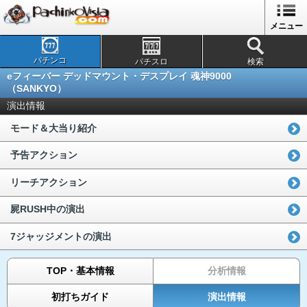
メニュー
パチンコ
パチスロ
検索
eフィーバー デッドマウント・デスプレイ 魂神9000
（SANKYO）
演出情報
モード＆大当り紹介
予告アクション
リーチアクション
屍RUSH中の演出
7ジャッジメントの演出
TOP・基本情報
分析情報
初打ちガイド
演出情報