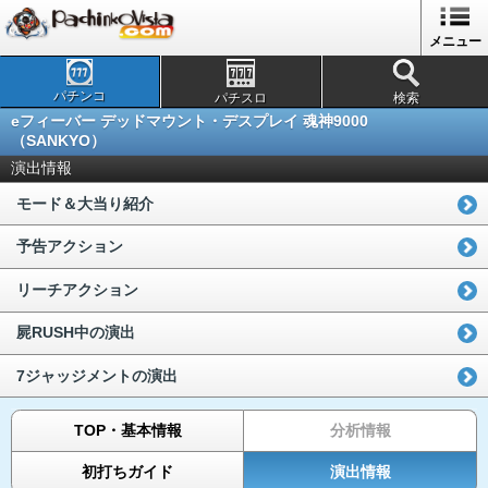
メニュー
パチンコ
パチスロ
検索
eフィーバー デッドマウント・デスプレイ 魂神9000
（SANKYO）
演出情報
モード＆大当り紹介
予告アクション
リーチアクション
屍RUSH中の演出
7ジャッジメントの演出
TOP・基本情報
分析情報
初打ちガイド
演出情報