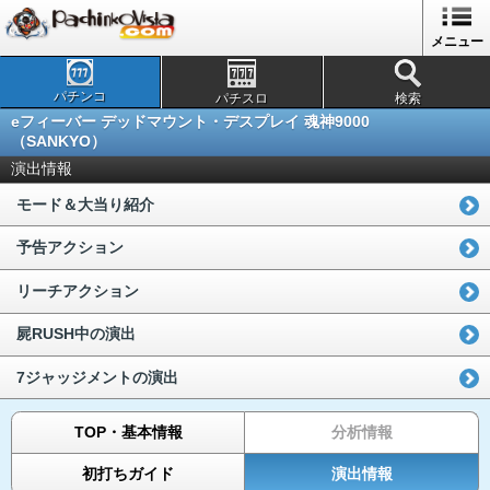
メニュー
パチンコ
パチスロ
検索
eフィーバー デッドマウント・デスプレイ 魂神9000
（SANKYO）
演出情報
モード＆大当り紹介
予告アクション
リーチアクション
屍RUSH中の演出
7ジャッジメントの演出
TOP・基本情報
分析情報
初打ちガイド
演出情報