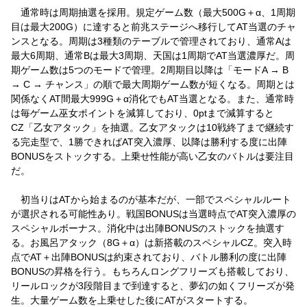
通常時は周期抽選を採用。規定ゲーム数（最大500G＋α、1周期
目は最大200G）に達すると前兆ステージへ移行してAT当選のチャ
ンスとなる。周期は3種類のテーブルで管理されており、通常Aは
最大6周期、通常Bは最大3周期、天国は1周期でAT当選濃厚だ。周
期ゲーム数は5つのモードで管理。2周期目以降は「モードA → B
→ C → チャンス」の順で最大周期ゲーム数が短くなる。周期とは
関係なくAT間最大999G＋α消化でもAT当選となる。また、通常時
は毎ゲーム巫女ポイントを減算しており、0ptまで減算すると
CZ「乙女アタック」を抽選。乙女アタックは10戦終了まで継続す
る完走型で、1勝できればAT突入濃厚、以降は勝利する度に出陣
BONUSをストックする。上乗せ性能が高い乙女のバトルは要注目
だ。
初当りはATから始まるのが基本だが、一部でスペシャルルート
が選択される可能性あり。戦国BONUSは当選時点でAT突入濃厚の
スペシャルボーナス。消化中は出陣BONUSのストックを抽選す
る。お風呂アタック（8G＋α）は新搭載のスペシャルCZ。突入時
点でAT＋出陣BONUSは約束されており、バトル勝利の度に出陣
BONUSの昇格を行う。もちろんロングフリーズも搭載しており、
リールロックが3段階目まで到達すると、夢幻の如くフリーズが発
生。大量ゲーム数を上乗せした後にATがスタートする。