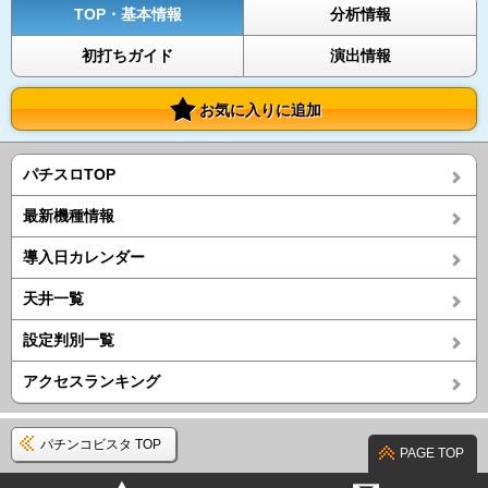
TOP・基本情報
分析情報
初打ちガイド
演出情報
お気に入りに追加
パチスロTOP
最新機種情報
導入日カレンダー
天井一覧
設定判別一覧
アクセスランキング
パチンコビスタ TOP
PAGE TOP