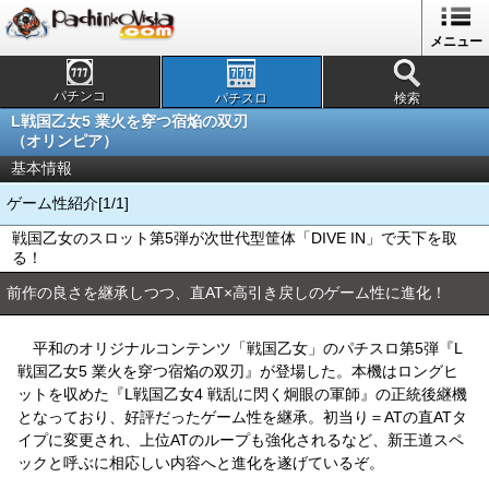
メニュー
パチンコ
パチスロ
検索
L戦国乙女5 業火を穿つ宿焔の双刃
（オリンピア）
基本情報
ゲーム性紹介[1/1]
戦国乙女のスロット第5弾が次世代型筐体「DIVE IN」で天下を取
る！
前作の良さを継承しつつ、直AT×高引き戻しのゲーム性に進化！
平和のオリジナルコンテンツ「戦国乙女」のパチスロ第5弾『L
戦国乙女5 業火を穿つ宿焔の双刃』が登場した。本機はロングヒ
ットを収めた『L戦国乙女4 戦乱に閃く炯眼の軍師』の正統後継機
となっており、好評だったゲーム性を継承。初当り＝ATの直ATタ
イプに変更され、上位ATのループも強化されるなど、新王道スペ
ックと呼ぶに相応しい内容へと進化を遂げているぞ。