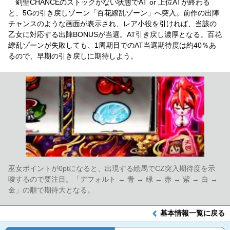
剣聖CHANCEのストックがない状態でAT or 上位ATが終わる
と、5Gの引き戻しゾーン「百花繚乱ゾーン」へ突入。前作の出陣
チャンスのような画面が表示され、レア小役を引ければ、当該の
乙女に対応する出陣BONUSが当選。AT引き戻し濃厚となる。百花
繚乱ゾーンが失敗しても、1周期目でのAT当選期待度は約40％あ
るので、早期の引き戻しに期待しよう。
巫女ポイントが0ptになると、出現する絵馬でCZ突入期待度を示
唆するので要注目。「デフォルト → 青 → 緑 → 赤 → 紫 → 白 →
金」の順で期待大となる。
基本情報一覧に戻る