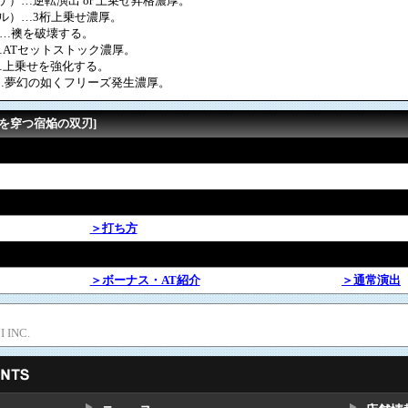
ンスケ）…逆転演出 or 上乗せ昇格濃厚。
シテル）…3桁上乗せ濃厚。
）…襖を破壊する。
…ATセットストック濃厚。
）…上乗せを強化する。
ガ）…夢幻の如くフリーズ発生濃厚。
火を穿つ宿焔の双刃]
＞打ち方
＞ボーナス・AT紹介
＞通常演出
I INC.