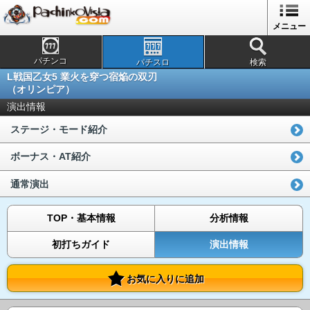
メニュー
パチンコ
パチスロ
検索
L戦国乙女5 業火を穿つ宿焔の双刃
（オリンピア）
演出情報
ステージ・モード紹介
ボーナス・AT紹介
通常演出
TOP・基本情報
分析情報
初打ちガイド
演出情報
お気に入りに追加