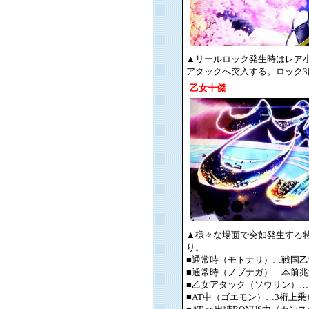
▲リールロック発生時はレア小
アタックへ突入する。ロック
乙女十傑
▲様々な場面で突如発生する
り。
■通常時（モトナリ）…戦国乙
■通常時（ノブナガ）…本前兆
■乙女アタック（ソウリン）
■AT中（ゴエモン）…3桁上