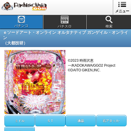
メニュー
パチンコ
パチスロ
検索
ｅソードアート・オンライン オルタナティブ ガンゲイル・オンライ
ン
（大都技研）
©2023 時雨沢恵
一/KADOKAWA/GGO2 Project
©DAITO GIKEN,INC.
ミドル
ＳＴ
液晶
右アタッカ-