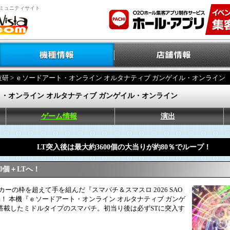
ミュニティサイト
技研
> ｅソードアート・オンライン オルタナティブ ガンゲイル・オンライン
・オンライン オルタナティブ ガンゲイル・オンライン
ゲーム情報
演出
LT突入後は最大約3600個の大当りが約80％でループ！
00個＋LTへ！
ーカーの枠を超えて手を組んだ『スマパチ＆スマスロ 2026 SAO
動！ 本機『ｅソードアート・オンライン オルタナティブ ガンゲ
搭載したミドルタイプのスマパチ。初当り後は必ずSTに突入す