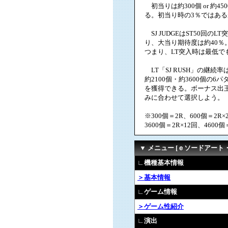
初当りは約300個 or 約4
る。初当り時の3％ではあるが
SJ JUDGEはST50回
り、大当り期待度は約40％
つまり、LT突入時は最低で
LT「SJ RUSH」の継続率
約2100個・約3600個の6
を獲得できる。ボーナス出
みに合わせて選択しよう。
※300個＝2R、600個＝2R×
3600個＝2R×12回、4600個
▼ メニュー [ｅソードアー
∟機種基本情報
＞基本情報
∟ゲーム情報
＞ゲーム性紹介
∟演出