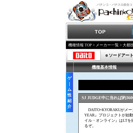
パチンコ・パチスロ総合コ
機種情報 TOP
>
メーカー一覧
>
大都
ｅソードアート
機種基本情報
ゲ
｜
ム
性
SJ JUDGE中に当れば約36
紹
介
DAITO×KYORAKUがメ
YEAR』プロジェクトが始
イル・オンライン』はLTを
るぞ。