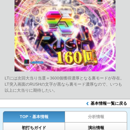
LTには次回大当り当選＝3600個獲得濃厚となる裏モードが存在。
LT突入画面のRUSHの文字が黒なら裏モード濃厚なので、いつも
以上に大当りに期待したい。
基本情報一覧に戻る
TOP・基本情報
分析情報
初打ちガイド
演出情報