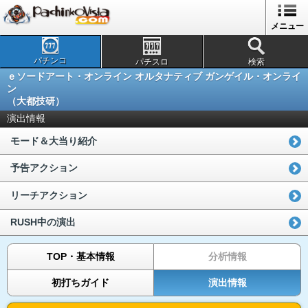
メニュー
パチンコ
パチスロ
検索
ｅソードアート・オンライン オルタナティブ ガンゲイル・オンライ
ン
（大都技研）
演出情報
モード＆大当り紹介
予告アクション
リーチアクション
RUSH中の演出
TOP・基本情報
分析情報
初打ちガイド
演出情報